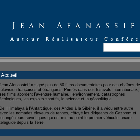
Accueil
Jean Afanassieff a signé plus de 50 films documentaires pour des chaînes de
télévision françaises et étrangères. Primés dans des festivals internationaux,
ses films abordent l’aventure humaine, l’environnement, catastrophes
écologiques, les exploits sportifs, la science et la géopolitique.
De l’Himalaya à l’Antarctique, des Andes à la Sibérie, il a vécu entre autre
avec les nomades éleveurs de rennes, côtoyé les dirigeants de Gazprom et
les ingénieurs soviétiques qui ont mis au point le premier véhicule lunaire
téléguidé depuis la Terre.