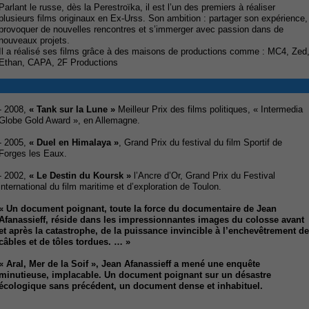
Parlant le russe, dès la Perestroïka, il est l’un des premiers à réaliser
plusieurs films originaux en Ex-Urss. Son ambition : partager son expérience,
provoquer de nouvelles rencontres et s’immerger avec passion dans de
nouveaux projets.
Il a réalisé ses films grâce à des maisons de productions comme : MC4, Zed
Ethan, CAPA, 2F Productions
- 2008,
« Tank sur la Lune »
Meilleur Prix des films politiques, « Intermedia
Globe Gold Award », en Allemagne.
- 2005,
« Duel en Himalaya »
, Grand Prix du festival du film Sportif de
Forges les Eaux.
- 2002,
« Le Destin du Koursk »
l’Ancre d’Or, Grand Prix du Festival
international du film maritime et d’exploration de Toulon.
« Un document poignant, toute la force du documentaire de Jean
Afanassieff, réside dans les impressionnantes images du colosse avant
et après la catastrophe, de la puissance invincible à l’enchevêtrement de
câbles et de tôles tordues. … »
« Aral, Mer de la Soif »,
Jean Afanassieff a mené une enquête
minutieuse, implacable. Un document poignant sur un désastre
écologique sans précédent, un document dense et inhabituel.